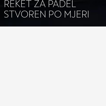
REKET ZA PADEL
STVOREN PO MJERI
CUPRA surađuje s markom Wilson na
izradi reketa za padel stvorenog po
mjeri.
I dalje vjerna svom angažmanu u svijetu padela, marka CUPRA
predstavlja svoju najnoviju suradnju s tvrtkom Wilson Sporting
Goods Co. Obje marke predstavit će zajedničku capsule kolekciju:
novi Wilson Bela CUPRA reket za padel, torbu za padel i majicu.
Fernando Belasteguín, legenda padela koji je bio svjetski broj jedan
16 uzastopnih godina i trenutačno je treći na svijetu, koristit će
reket Wilson Bela CUPRA na brojnim turnirima na ovogodišnjem
World Padel Touru. Reket za padel bit će u prodaji početkom rujna