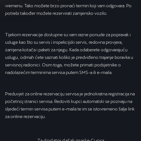
vremenu. Tako možete brzo pronaći termin koji vam odgovara. Po
potrebi također možete rezervirati zamjensko vozilo.
Tijekom rezervacije dostupne su vam razne ponude za popravak i
usluge kao što su servis i inspekcijski servis, redovna provjera,
zamjena kotača i paketi za njegu. Kada odaberete odgovarajuću
uslugu, odmah ćete saznati koliko je predviđeno trajanje boravka u
servisnoj radionici. Osim toga, možete primati podsjetnike o
nadolazećim terminima servisa putem SMS-a ili e-maila.
Preduvjet za online rezervaciju servisa je jednokratna registracija na
početnoj stranici servisa. Redoviti kupci automatski se pozivaju na
sljedeći termin servisa putem e-maila te im se istovremeno šalje link
za online rezervaciju.
Za dodatni dašak marke Cupra