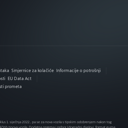
ataka
Smjernice za kolačiće
Informacije o potrošnji
sti
EU Data Act
osti prometa
lus 1. siječnja 2022., pa se za nova vozila s tipskim odobrenjem nakon tog
čitih tipova vozila. Dodatna oprema i pribor (dogradni dijelovi, format guma