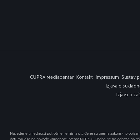
CUPRA Mediacentar
Kontakt
Impressum
Sustav pr
Izjava o sukladn
Izjava o za
Navedene vrijednosti potrošnje i emisija utvrđene su prema zakonski propisanim
datuma više ne navode vrijednosti prema NEFZ-u. Podaci se ne odnose na točno 