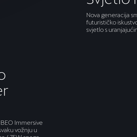
Nova generacija sm
futurističko iskust
svjetlo s uranjaj
o
er
MBEO Immersive
vaku vožnju u