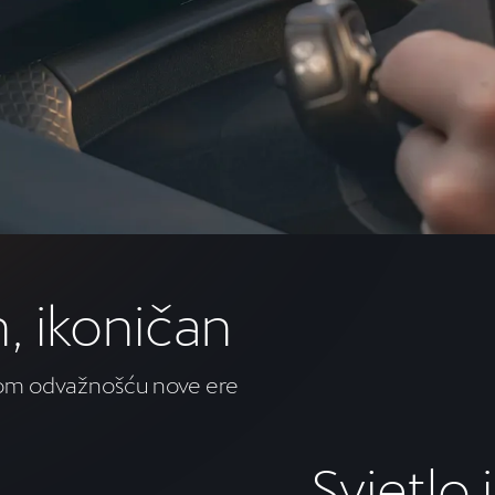
, ikoničan
čnom odvažnošću nove ere
Svjetlo 