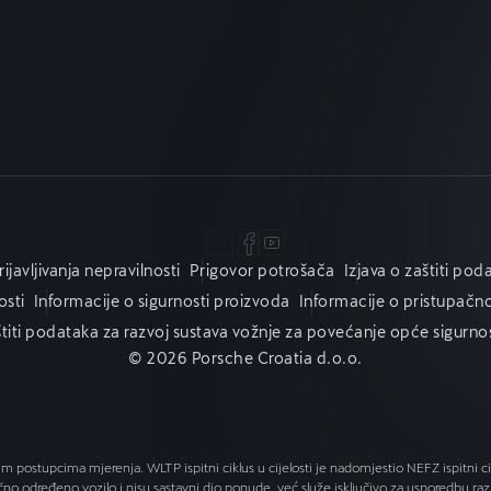
ijavljivanja nepravilnosti
Prigovor potrošača
Izjava o zaštiti pod
osti
Informacije o sigurnosti proizvoda
Informacije o pristupačno
štiti podataka za razvoj sustava vožnje za povećanje opće sigurn
© 2026 Porsche Croatia d.o.o.
 postupcima mjerenja. WLTP ispitni ciklus u cijelosti je nadomjestio NEFZ ispitni cik
određeno vozilo i nisu sastavni dio ponude, već služe isključivo za usporedbu razli