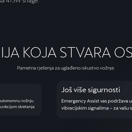
 sa 475W snage.
JA KOJA STVARA OS
Pametna rješenja za uglađeno iskustvo vožnje.
Još više sigurnosti
Emergency Assist vas podržava u
luautonomnu vožnju
 funkcijom skretanja
vibracijskim signalima – za vašu s