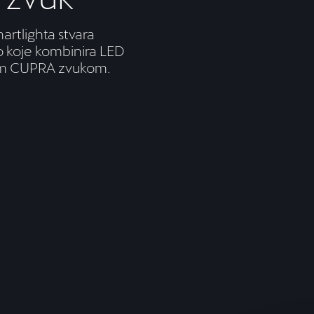
artlighta stvara
vo koje kombinira LED
ućim CUPRA zvukom.