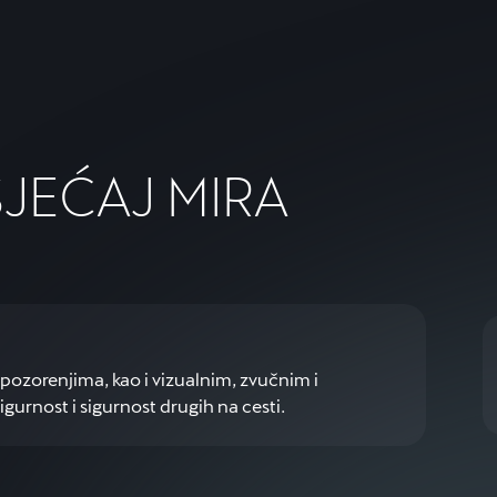
JEĆAJ MIRA
pozorenjima, kao i vizualnim, zvučnim i
igurnost i sigurnost drugih na cesti.